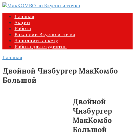
Перейти
к
Главная
контенту
Акции
Работа
Вакансии Вкусно и точка
Заполнить анкету
Работа для студентов
Главная
Двойной Чизбургер МакКомбо
Большой
Двойной
Чизбургер
МакКомбо
Большой